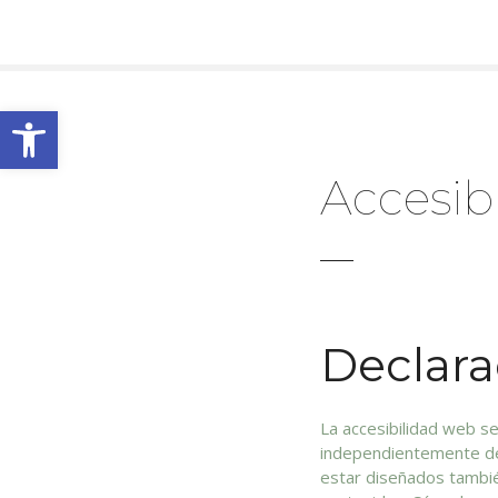
S
a
l
t
Abrir barra de herramientas
a
r
a
Accesib
l
c
o
n
t
e
Declara
n
i
d
La accesibilidad web se
o
independientemente de 
estar diseñados tambié