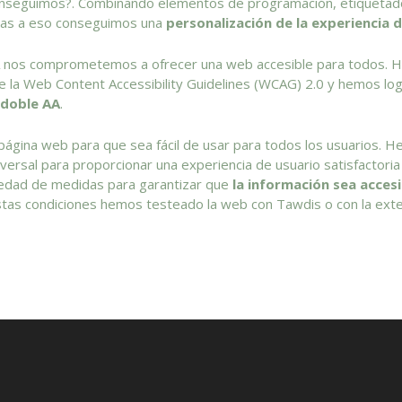
onseguimos?. Combinando elementos de programación, etiquetad
cias a eso conseguimos una
personalización de la experiencia d
os comprometemos a ofrecer una web accesible para todos. 
 la Web Content Accessibility Guidelines (WCAG) 2.0 y hemos logr
 doble AA
.
gina web para que sea fácil de usar para todos los usuarios. H
iversal para proporcionar una experiencia de usuario satisfactori
edad de medidas para garantizar que
la información sea acces
 estas condiciones hemos testeado la web con
Tawdis
o con la ext